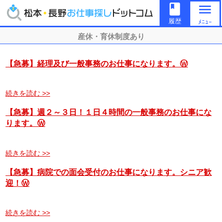
book
menu
履歴
ﾒﾆｭｰ
産休・育休制度あり
【急募】経理及び一般事務のお仕事になります。Ⓦ
続きを読む >>
【急募】週２～３日！１日４時間の一般事務のお仕事にな
ります。Ⓦ
続きを読む >>
【急募】病院での面会受付のお仕事になります。シニア歓
迎！Ⓦ
続きを読む >>