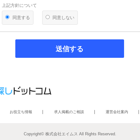
を得ることが困難であるとき
上記方針について
公衆衛生の向上又は児童の健全な育成の推進のために特に必
って、本人の同意を得ることが困難であるとき
同意する
同意しない
国の機関若しくは地方公共団体又はその委託を受けた者が法
遂行することに対して協力する必要がある場合であって、本
とによって当該事務の遂行に支障を及ぼすおそれがあるとき
【第三者への提供】
送信する
弊社は法律で定められている場合を除いて、応募者の個人情報を当
得ず第三者に提供・委託することはありません。ただし、官公庁等
により個人情報について開示が求められた場合は、関係法令に反し
て、応募者の同意なく応募内容を提供することがあります。
【提供の任意性】
応募者が弊社に対して個人情報を提供することは任意です。ただし
されない場合には、採用の検討ができない場合がありますので、あ
ださい。
【個人情報の開示等について】
お役立ち情報
求人掲載のご相談
運営会社案内
貴殿には、貴殿の個人情報の利用目的の通知、開示、内容の訂正・
の停止、消去及び第三者への提供の停止（以下、「開示等」という
た場合には、遅滞なく対応します。
Copyright© 株式会社エイムス All Rights Reserved.
【統計処理されたデータの利用】