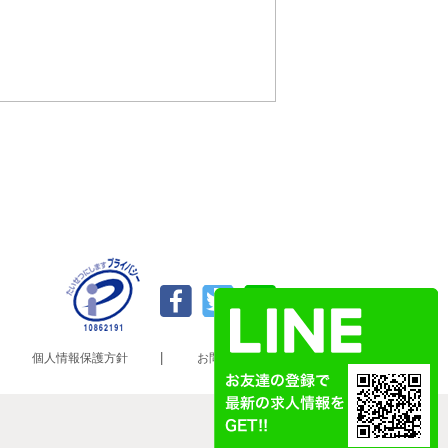
要がある場合であ
令の定める事務を
人の同意を得るこ
該応募者の同意を
から法的な手続き
ない範囲におい
、個人情報を提供
らかじめご了承く
個人情報保護方針
お問い合わせ
追加・削除、利用
。）の求めがあっ