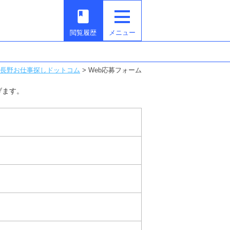
book
閲覧履歴
メニュー
長野お仕事探しドットコム
>
Web応募フォーム
げます。