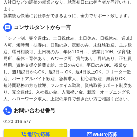
入社日などの調整の就業となり、就業初日には担当者が同行いたし
ます。
就業後も快適にお仕事ができるように、全力でサポート致します。
message
コンサルタントから一言
「シフト制、完全週休2、土日祝休み、土日休み、日祝休み、週3以
内可、短時間・扶養内、日勤のみ、夜勤のみ、未経験歓迎、主ふ歓
迎、曜日相談可、土日祝のみ、年休110日～、残業月10H、保育/託
児所、産休・育休あり、Ｗワーク可、賞与あり、昇給あり、正社員
登用、資格支援交通費支給、土日のみOK、平日のみOK、残業な
し、週1週2日からOK、週3日～ OK、週4日以上OK、フリーター歓
迎、パートアルバイト歓迎、急募求人、初心者歓迎、無資格OK、
短時間勤務の方も歓迎、フルタイム勤務、資格取得サポート制度あ
り、完全週休2、入社祝い金、入職祝い金、新設・オープニング求
人、ハローワーク求人」上記の条件で働きたい方ご相談ください。
local_phone
お問い合わせ番号
0120-316-577


電話で応募
WEBで応募