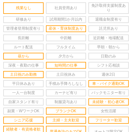
免許取得支援制度あ
残業なし
社員登用あり
り
研修あり
試用期間1か月以内
退職金制度有り
管理者登用制度有り
産休・育休制度あり
託児所あり
長距離
中距離
近距離・地場配送
ルート配送
フルタイム
早朝・朝から
昼から
夕方から
日勤のみ
深夜・夜勤の仕事
短時間の仕事
シフト応相談
土日祝のみ勤務
土日祝休み
週休2日
平日休みあり
手積み手降ろしなし
車・バイク通勤OK
一人一台制度
カーナビ有り
バックモニター有り
自家スタンド有り
制服貸与あり
未経験・初心者OK
副業・WワークOK
ブランクOK
女性活躍
シニア応援
主婦・主夫歓迎
フリーター歓迎
経験者・有資格者歓
普通免許のみでOK
オートマ限定OK