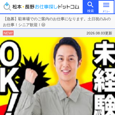

menu
検索
ﾒﾆｭｰ
【急募】駐車場でのご案内のお仕事になります。土日祝のみの
お仕事！シニア歓迎！Ⓦ
NEW!
2026.08.03更新