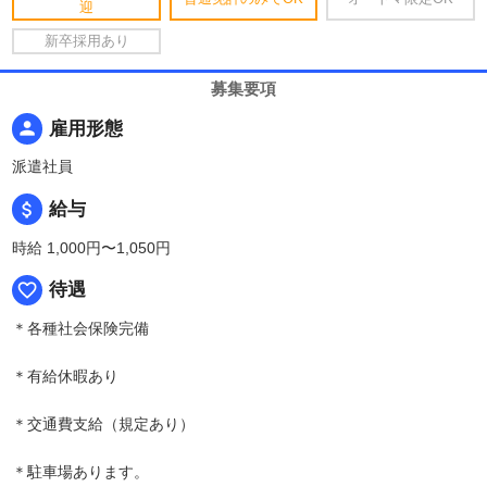
迎
新卒採用あり
募集要項
person
雇用形態
派遣社員
attach_money
給与
時給 1,000円〜1,050円
favorite_border
待遇
＊各種社会保険完備
＊有給休暇あり
＊交通費支給（規定あり）
＊駐車場あります。