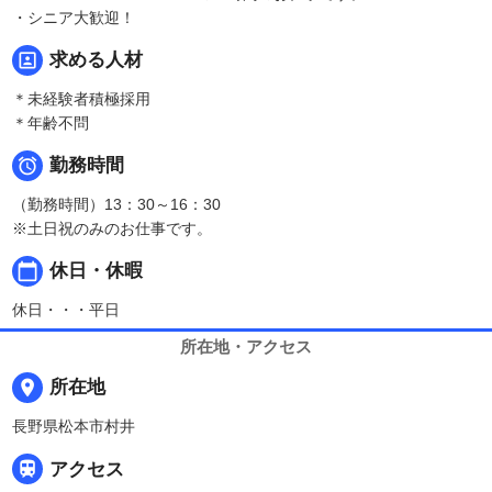
・シニア大歓迎！
portrait
求める人材
＊未経験者積極採用
＊年齢不問

勤務時間
（勤務時間）13：30～16：30
※土日祝のみのお仕事です。
calendar_today
休日・休暇
休日・・・平日
所在地・アクセス
place
所在地
長野県松本市村井

アクセス