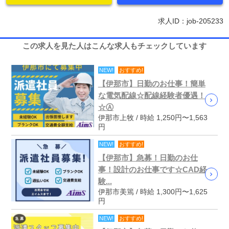
求人ID：job-205233
この求人を見た人はこんな求人もチェックしています
NEW!
おすすめ!
【伊那市】日勤のお仕事！簡単
な電気配線☆配線経験者優遇！
☆Ⓐ
伊那市上牧 / 時給 1,250円〜1,563
円
NEW!
おすすめ!
【伊那市】急募！日勤のお仕
事！設計のお仕事です☆CAD経
験...
伊那市美篶 / 時給 1,300円〜1,625
円
NEW!
おすすめ!