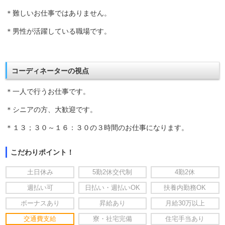
＊難しいお仕事ではありません。
＊男性が活躍している職場です。
コーディネーターの視点
＊一人で行うお仕事です。
＊シニアの方、大歓迎です。
＊１３；３０～１６：３０の３時間のお仕事になります。
こだわりポイント！
土日休み
5勤2休交代制
4勤2休
週払い可
日払い・週払いOK
扶養内勤務OK
ボーナスあり
昇給あり
月給30万以上
交通費支給
寮・社宅完備
住宅手当あり