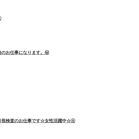
Ⓐ
務のお仕事になります。Ⓦ
目視検査のお仕事です☆女性活躍中☆Ⓐ