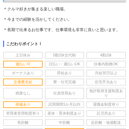
＊クルマ好きが集まる楽しい職場。
＊今までの経験を活かしてください。
＊長期で出来るお仕事です、仕事環境も非常に良いと思います。
こだわりポイント！
土日休み
5勤2休交代制
4勤2休
週払い可
日払い・週払いOK
扶養内勤務OK
ボーナスあり
昇給あり
月給30万以上
交通費支給
寮・社宅完備
住宅手当あり
免許取得支援制度あ
残業なし
社員登用あり
り
研修あり
試用期間1か月以内
退職金制度有り
管理者登用制度有り
産休・育休制度あり
託児所あり
長距離
中距離
近距離・地場配送