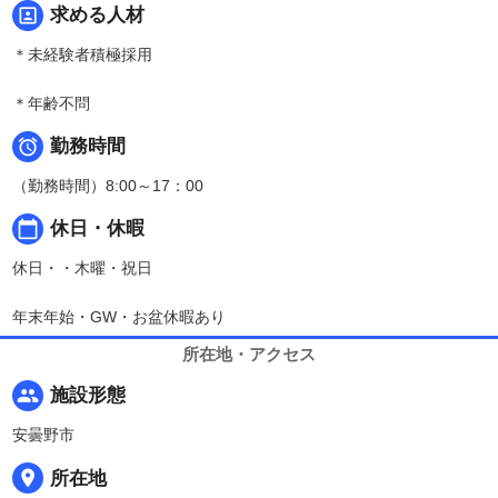
portrait
求める人材
＊未経験者積極採用
＊年齢不問

勤務時間
（勤務時間）8:00～17：00
calendar_today
休日・休暇
休日・・木曜・祝日
年末年始・GW・お盆休暇あり
所在地・アクセス
people
施設形態
安曇野市
place
所在地