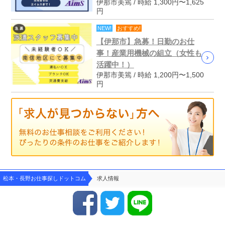
伊那市美篶 / 時給 1,300円〜1,625
円
NEW!
おすすめ!
【伊那市】急募！日勤のお仕
事！産業用機械の組立（女性も
活躍中！）
伊那市美篶 / 時給 1,200円〜1,500
円
松本・長野お仕事探しドットコム
求人情報