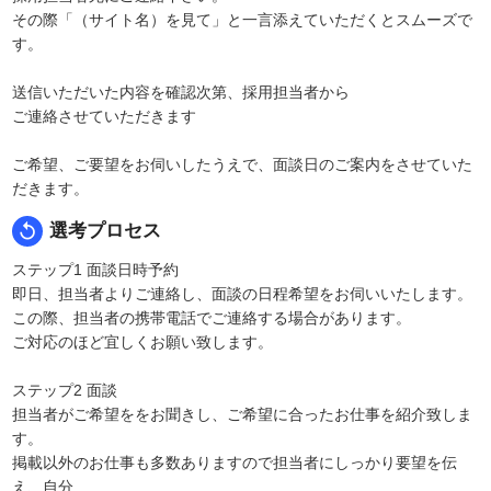
その際「（サイト名）を見て」と一言添えていただくとスムーズで
す。
送信いただいた内容を確認次第、採用担当者から
ご連絡させていただきます
ご希望、ご要望をお伺いしたうえで、面談日のご案内をさせていた
だきます。
replay
選考プロセス
ステップ1 面談日時予約
即日、担当者よりご連絡し、面談の日程希望をお伺いいたします。
この際、担当者の携帯電話でご連絡する場合があります。
ご対応のほど宜しくお願い致します。
ステップ2 面談
担当者がご希望ををお聞きし、ご希望に合ったお仕事を紹介致しま
す。
掲載以外のお仕事も多数ありますので担当者にしっかり要望を伝
え、自分