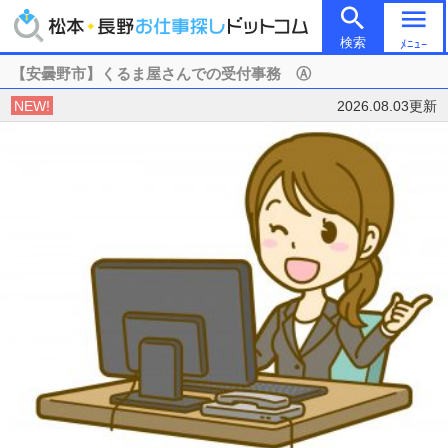

menu
検索
ﾒﾆｭｰ
【安曇野市】くるま屋さんでの受付事務 Ⓐ
NEW!
2026.08.03更新