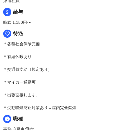
派遣社員
attach_money
給与
時給 1,150円〜
favorite_border
待遇
＊各種社会保険完備
＊有給休暇あり
＊交通費支給（規定あり）
＊マイカー通勤可
＊出張面接します。
＊受動喫煙防止対策あり→屋内完全禁煙
info
職種
事務/自動車/受付