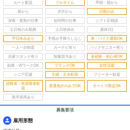
ルート配送
フルタイム
早朝・朝から
昼から
夕方から
日勤のみ
深夜・夜勤の仕事
短時間の仕事
シフト応相談
土日祝のみ勤務
土日祝休み
週休2日
平日休みあり
手積み手降ろしなし
車・バイク通勤OK
一人一台制度
カーナビ有り
バックモニター有り
自家スタンド有り
制服貸与あり
未経験・初心者OK
副業・WワークOK
ブランクOK
女性活躍
シニア応援
主婦・主夫歓迎
フリーター歓迎
経験者・有資格者歓
普通免許のみでOK
オートマ限定OK
迎
新卒採用あり
募集要項
person
雇用形態