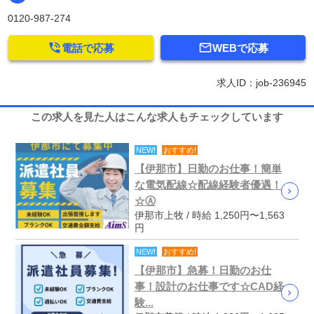
0120-987-274


電話で応募
WEBで応募
求人ID：job-236945
この求人を見た人はこんな求人もチェックしています
NEW!
おすすめ!
【伊那市】日勤のお仕事！簡単
な電気配線☆配線経験者優遇！
☆Ⓐ
伊那市上牧 / 時給 1,250円〜1,563
円
NEW!
おすすめ!
【伊那市】急募！日勤のお仕
事！設計のお仕事です☆CAD経
験...