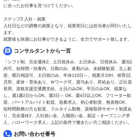
に合ったお仕事を見つけてください。
ステップ3 入社・就業
入社日などの調整の就業となり、就業初日には担当者が同行いたし
ます。
就業後も快適にお仕事ができるように、全力でサポート致します。
message
コンサルタントから一言
「シフト制、完全週休2、土日祝休み、土日休み、日祝休み、週3以
内可、短時間・扶養内、日勤のみ、夜勤のみ、未経験歓迎、主ふ歓
迎、曜日相談可、土日祝のみ、年休110日～、残業月10H、保育/託
児所、産休・育休あり、Ｗワーク可、賞与あり、昇給あり、正社員
登用、資格支援交通費支給、土日のみOK、平日のみOK、残業な
し、週1週2日からOK、週3日～ OK、週4日以上OK、フリーター歓
迎、パートアルバイト歓迎、急募求人、初心者歓迎、無資格OK、
短時間勤務の方も歓迎、フルタイム勤務、資格取得サポート制度あ
り、完全週休2、入社祝い金、入職祝い金、新設・オープニング求
人、ハローワーク求人」上記の条件で働きたい方ご相談ください。
local_phone
お問い合わせ番号