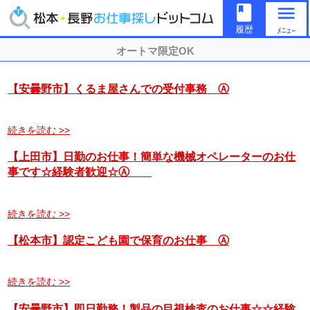
book
menu
履歴
ﾒﾆｭｰ
オートマ限定OK
【安曇野市】くるま屋さんでの受付事務 Ⓐ
続きを読む >>
【上田市】日勤のお仕事！簡単な機械オペレーターのお仕
事です☆経験者歓迎☆Ⓐ
続きを読む >>
【松本市】認定こども園で保育のお仕事 Ⓐ
続きを読む >>
【安曇野市】即日勤務！製品の目視検査のお仕事☆☆経験