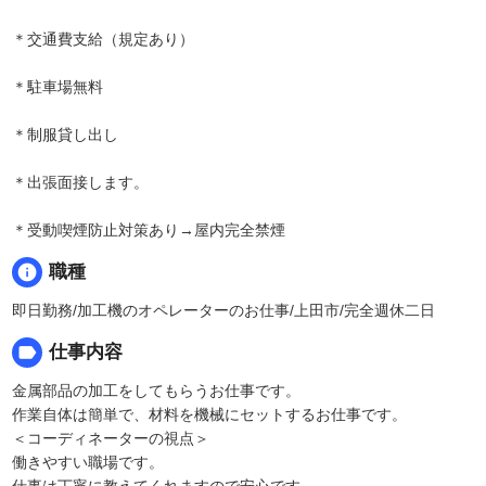
＊交通費支給（規定あり）
＊駐車場無料
＊制服貸し出し
＊出張面接します。
＊受動喫煙防止対策あり→屋内完全禁煙
info
職種
即日勤務/加工機のオペレーターのお仕事/上田市/完全週休二日
label
仕事内容
金属部品の加工をしてもらうお仕事です。
作業自体は簡単で、材料を機械にセットするお仕事です。
＜コーディネーターの視点＞
働きやすい職場です。
仕事は丁寧に教えてくれますので安心です。