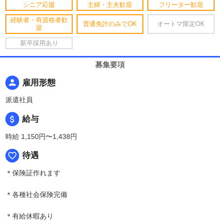
シニア応援
主婦・主夫歓迎
フリーター歓迎
経験者・有資格者歓
普通免許のみでOK
オートマ限定OK
迎
新卒採用あり
募集要項
person
雇用形態
派遣社員
attach_money
給与
時給 1,150円〜1,438円
favorite_border
待遇
＊保険証作れます
＊各種社会保険完備
＊有給休暇あり