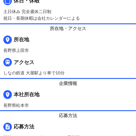
calendar_today
休日・休暇
土日休み 完全週休二日制
祝日・長期休暇は会社カレンダーによる
所在地・アクセス
place
所在地
長野県上田市

アクセス
しなの鉄道 大屋駅より車で10分
企業情報
place
本社所在地
長野県松本市
応募方法
description
応募方法