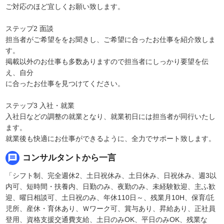
ご対応のほど宜しくお願い致します。
ステップ2 面談
担当者がご希望ををお聞きし、ご希望に合ったお仕事を紹介致しま
す。
掲載以外のお仕事も多数ありますので担当者にしっかり要望を伝
え、自分
に合ったお仕事を見つけてください。
ステップ3 入社・就業
入社日などの調整の就業となり、就業初日には担当者が同行いたし
ます。
就業後も快適にお仕事ができるように、全力でサポート致します。
message
コンサルタントから一言
「シフト制、完全週休2、土日祝休み、土日休み、日祝休み、週3以
内可、短時間・扶養内、日勤のみ、夜勤のみ、未経験歓迎、主ふ歓
迎、曜日相談可、土日祝のみ、年休110日～、残業月10H、保育/託
児所、産休・育休あり、Ｗワーク可、賞与あり、昇給あり、正社員
登用、資格支援交通費支給、土日のみOK、平日のみOK、残業な