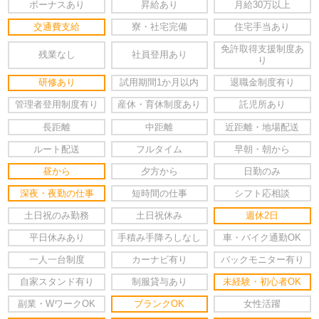
ボーナスあり
昇給あり
月給30万以上
交通費支給
寮・社宅完備
住宅手当あり
免許取得支援制度あ
残業なし
社員登用あり
り
研修あり
試用期間1か月以内
退職金制度有り
管理者登用制度有り
産休・育休制度あり
託児所あり
長距離
中距離
近距離・地場配送
ルート配送
フルタイム
早朝・朝から
昼から
夕方から
日勤のみ
深夜・夜勤の仕事
短時間の仕事
シフト応相談
土日祝のみ勤務
土日祝休み
週休2日
平日休みあり
手積み手降ろしなし
車・バイク通勤OK
一人一台制度
カーナビ有り
バックモニター有り
自家スタンド有り
制服貸与あり
未経験・初心者OK
副業・WワークOK
ブランクOK
女性活躍