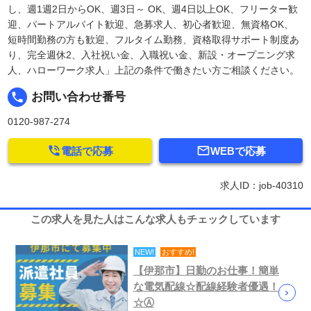
し、週1週2日からOK、週3日～ OK、週4日以上OK、フリーター歓
迎、パートアルバイト歓迎、急募求人、初心者歓迎、無資格OK、
短時間勤務の方も歓迎、フルタイム勤務、資格取得サポート制度あ
り、完全週休2、入社祝い金、入職祝い金、新設・オープニング求
人、ハローワーク求人」上記の条件で働きたい方ご相談ください。
local_phone
お問い合わせ番号
0120-987-274


電話で応募
WEBで応募
求人ID：job-40310
この求人を見た人はこんな求人もチェックしています
NEW!
おすすめ!
【伊那市】日勤のお仕事！簡単
な電気配線☆配線経験者優遇！
☆Ⓐ