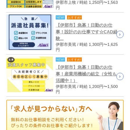
伊那市上牧 / 時給 1,250円〜1,563
円
NEW!
おすすめ!
【伊那市】急募！日勤のお仕
事！設計のお仕事です☆CAD経
験...
伊那市美篶 / 時給 1,300円〜1,625
円
NEW!
おすすめ!
【伊那市】急募！日勤のお仕
事！産業用機械の組立（女性も
活躍中！）
伊那市美篶 / 時給 1,200円〜1,500
円