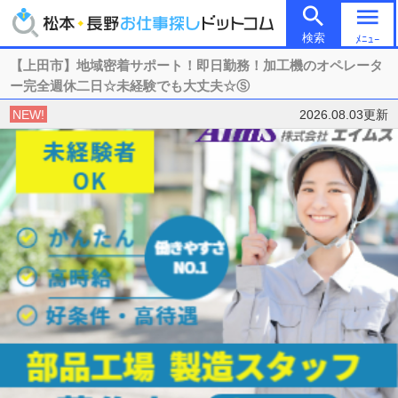

menu
検索
ﾒﾆｭｰ
【上田市】地域密着サポート！即日勤務！加工機のオペレータ
ー完全週休二日☆未経験でも大丈夫☆Ⓢ
NEW!
2026.08.03更新