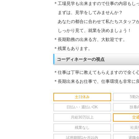
＊工場見学も出来ますので仕事の内容もし
まずは、見学をしてみませんか？
あなたの都合に合わせて私たちスタッフ
しっかり見て、就業を決めましょう！
＊長期勤務の出来る方、大歓迎です。
＊残業もあります。
コーディネーターの視点
＊仕事は丁寧に教えてもらえますので全く
＊長期出来るお仕事で、仕事環境も非常に
土日休み
5勤
日払い・週払いOK
扶養
月給30万以上
交
残業なし
社員
試用期間1か月以内
退職