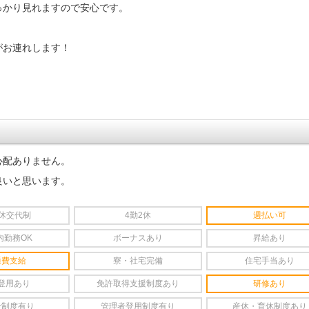
っかり見れますので安心です。
がお連れします！
心配ありません。
良いと思います。
2休交代制
4勤2休
週払い可
内勤務OK
ボーナスあり
昇給あり
通費支給
寮・社宅完備
住宅手当あり
登用あり
免許取得支援制度あり
研修あり
金制度有り
管理者登用制度有り
産休・育休制度あり