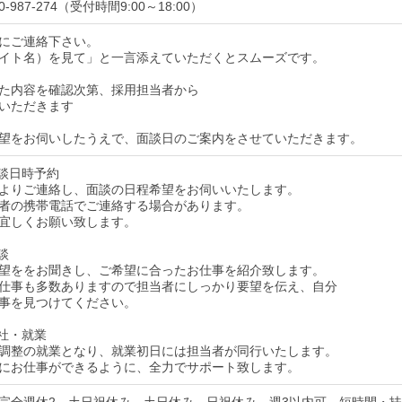
-987-274（受付時間9:00～18:00）
にご連絡下さい。
イト名）を見て」と一言添えていただくとスムーズです。
た内容を確認次第、採用担当者から
いただきます
望をお伺いしたうえで、面談日のご案内をさせていただきます。
面談日時予約
よりご連絡し、面談の日程希望をお伺いいたします。
者の携帯電話でご連絡する場合があります。
宜しくお願い致します。
談
望ををお聞きし、ご希望に合ったお仕事を紹介致します。
仕事も多数ありますので担当者にしっかり要望を伝え、自分
事を見つけてください。
入社・就業
調整の就業となり、就業初日には担当者が同行いたします。
にお仕事ができるように、全力でサポート致します。
完全週休2、土日祝休み、土日休み、日祝休み、週3以内可、短時間・