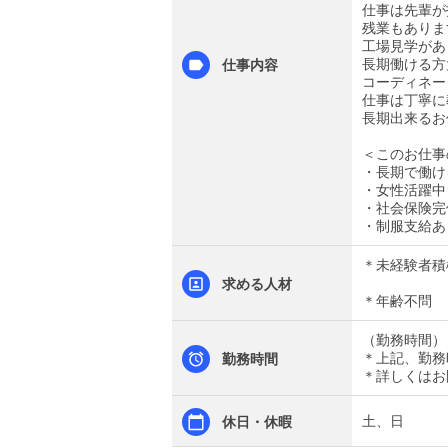
仕事は先輩が
残業もありま
工場見学があ
長期働ける方
仕事内容
コーディネー
仕事は丁寧に
長期出来るお
＜このお仕事
・長期で働け
・女性活躍中
・社会保険完
・制服支給あ
＊未経験者積
求める人材
＊年齢不問
（勤務時間）（
＊上記、勤務
勤務時間
＊詳しくはお
土、日
休日・休暇