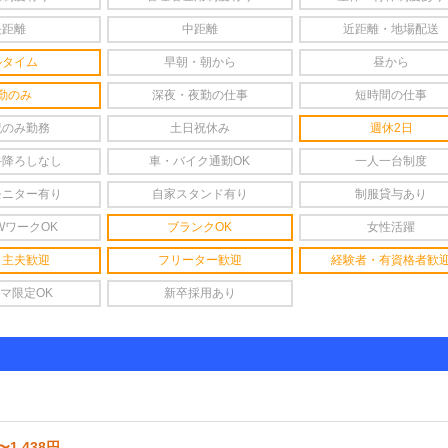
長距離
中距離
近距離・地場配送
ルタイム
早朝・朝から
昼から
勤のみ
深夜・夜勤の仕事
短時間の仕事
祝のみ勤務
土日祝休み
週休2日
手降ろしなし
車・バイク通勤OK
一人一台制度
モニター有り
自家スタンド有り
制服貸与あり
WワークOK
ブランクOK
女性活躍
・主夫歓迎
フリーター歓迎
経験者・有資格者歓
マ限定OK
新卒採用あり
〜1,438円