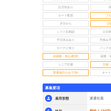
託児所あり
ルート配送
フ
夕方から
日
シフト応相談
土日
平日休みあり
手積み
カーナビ有り
バック
未経験・初心者OK
副業・
シニア応援
主婦
普通免許のみでOK
オート
募集要項
派遣社員
雇用形態
時給 1,150円
給与