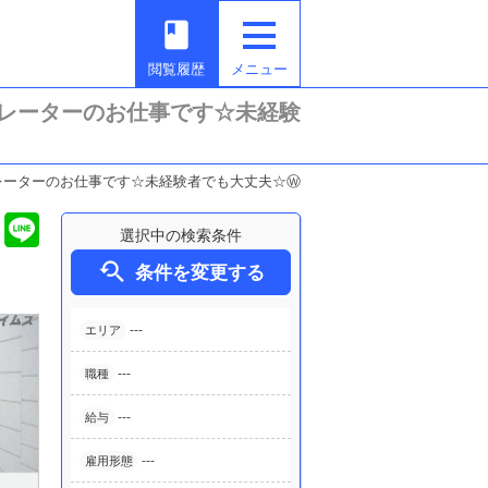
book
閲覧履歴
メニュー
レーターのお仕事です☆未経験
レーターのお仕事です☆未経験者でも大丈夫☆Ⓦ
選択中の検索条件

条件を変更する
---
エリア
---
職種
---
給与
---
雇用形態