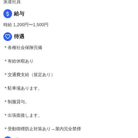
派遣社員
attach_money
給与
時給 1,200円〜1,500円
favorite_border
待遇
＊各種社会保険完備
＊有給休暇あり
＊交通費支給（規定あり）
＊駐車場あります。
＊制服貸与。
＊出張面接します。
＊受動喫煙防止対策あり→屋内完全禁煙