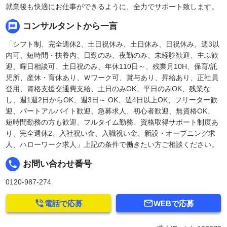
就業後も快適にお仕事ができるように、全力でサポート致します。
message
コンサルタントから一言
「シフト制、完全週休2、土日祝休み、土日休み、日祝休み、週3以
内可、短時間・扶養内、日勤のみ、夜勤のみ、未経験歓迎、主ふ歓
迎、曜日相談可、土日祝のみ、年休110日～、残業月10H、保育/託
児所、産休・育休あり、Ｗワーク可、賞与あり、昇給あり、正社員
登用、資格支援交通費支給、土日のみOK、平日のみOK、残業な
し、週1週2日からOK、週3日～ OK、週4日以上OK、フリーター歓
迎、パートアルバイト歓迎、急募求人、初心者歓迎、無資格OK、
短時間勤務の方も歓迎、フルタイム勤務、資格取得サポート制度あ
り、完全週休2、入社祝い金、入職祝い金、新設・オープニング求
人、ハローワーク求人」上記の条件で働きたい方ご相談ください。
local_phone
お問い合わせ番号
0120-987-274


電話で応募
WEBで応募