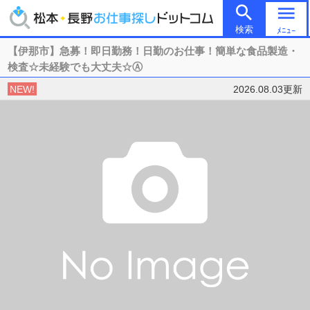

menu
検索
ﾒﾆｭｰ
【伊那市】急募！即日勤務！日勤のお仕事！簡単な食品製造・
検査☆未経験でも大丈夫☆Ⓐ
NEW!
2026.08.03更新