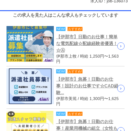
求人ID：job-136073
この求人を見た人はこんな求人もチェックしています
NEW!
おすすめ!
【伊那市】日勤のお仕事！簡単
な電気配線☆配線経験者優遇！
☆Ⓐ
伊那市上牧 / 時給 1,250円〜1,563
円
NEW!
おすすめ!
【伊那市】急募！日勤のお仕
事！設計のお仕事です☆CAD経
験...
伊那市美篶 / 時給 1,300円〜1,625
円
NEW!
おすすめ!
【伊那市】急募！日勤のお仕
事！産業用機械の組立（女性も