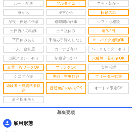
ルート配送
フルタイム
早朝・朝から
昼から
夕方から
日勤のみ
深夜・夜勤の仕事
短時間の仕事
シフト応相談
土日祝のみ勤務
土日祝休み
週休2日
平日休みあり
手積み手降ろしなし
車・バイク通勤OK
一人一台制度
カーナビ有り
バックモニター有り
自家スタンド有り
制服貸与あり
未経験・初心者OK
副業・WワークOK
ブランクOK
女性活躍
シニア応援
主婦・主夫歓迎
フリーター歓迎
経験者・有資格者歓
普通免許のみでOK
オートマ限定OK
迎
新卒採用あり
募集要項
person
雇用形態