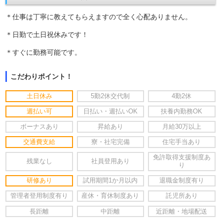
＊仕事は丁寧に教えてもらえますので全く心配ありません。
＊日勤で土日祝休みです！
＊すぐに勤務可能です。
こだわりポイント！
土日休み
5勤2休交代制
4勤2休
週払い可
日払い・週払いOK
扶養内勤務OK
ボーナスあり
昇給あり
月給30万以上
交通費支給
寮・社宅完備
住宅手当あり
免許取得支援制度あ
残業なし
社員登用あり
り
研修あり
試用期間1か月以内
退職金制度有り
管理者登用制度有り
産休・育休制度あり
託児所あり
長距離
中距離
近距離・地場配送