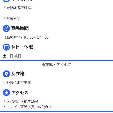
＊未経験者積極採用
＊年齢不問

勤務時間
（勤務時間）8：00～17：00
calendar_today
休日・休暇
土、日 祝日
所在地・アクセス
place
所在地
長野県伊那市美篶

アクセス
＊沢渡駅から徒歩15分
＊コンビニ至近！買い物便利！