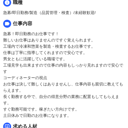
info
職種
急募/即日勤務/製造（品質管理・検査）/未経験歓迎/
label
仕事内容
急募！即日勤務のお仕事です！
難しいお仕事はありませんのですぐ覚えられます。
工場内で冷凍和惣菜を製造・検査するお仕事です。
仕事は丁寧に指導してくれますので安心です。
男女ともに活躍している職場です。
工場見学も出来ますので仕事の内容もしっかり見れますので安心で
す
コーディネーターの視点
お仕事は決して難しくはありませんし、仕事内容も親切に教えても
らえます。
長く勤務する中で、自分の得意分野の業務に配置もしてもらえま
す。
すぐ勤務可能です。稼ぎたい方向けです。
土日休みで日勤のお仕事になります。
portrait
求める人材