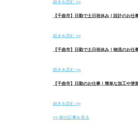
続きを読む >>
【千曲市】日勤で土日祝休み！設計のお仕
続きを読む >>
【千曲市】日勤で土日祝休み！物流のお
続きを読む >>
【千曲市】日勤のお仕事！簡単な加工や
続きを読む >>
<< 前の記事を見る