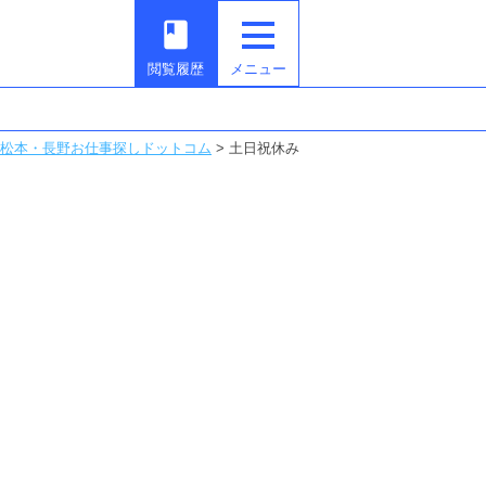
book
閲覧履歴
メニュー
松本・長野お仕事探しドットコム
>
土日祝休み