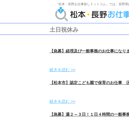
「松本・長野お仕事探しドットコム」では、長野県
土日祝休み
【急募】経理及び一般事務のお仕事になり
続きを読む >>
【松本市】認定こども園で保育のお仕事 
続きを読む >>
【急募】週２～３日！１日４時間の一般事