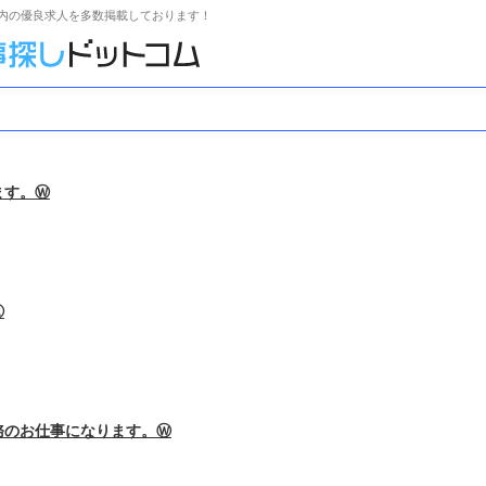
内の優良求人を多数掲載しております！
ます。Ⓦ
Ⓐ
務のお仕事になります。Ⓦ