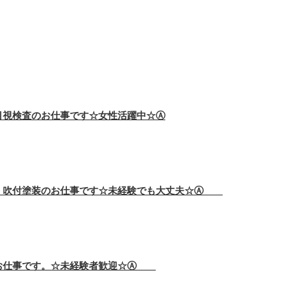
目視検査のお仕事です☆女性活躍中☆Ⓐ
刷・吹付塗装のお仕事です☆未経験でも大丈夫☆Ⓐ
のお仕事です。☆未経験者歓迎☆Ⓐ