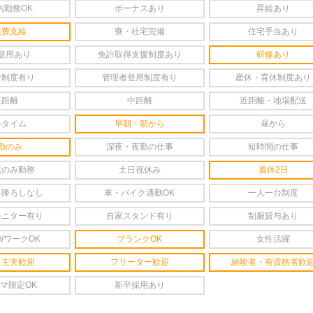
内勤務OK
ボーナスあり
昇給あり
通費支給
寮・社宅完備
住宅手当あり
登用あり
免許取得支援制度あり
研修あり
金制度有り
管理者登用制度有り
産休・育休制度あり
長距離
中距離
近距離・地場配送
ルタイム
早朝・朝から
昼から
勤のみ
深夜・夜勤の仕事
短時間の仕事
祝のみ勤務
土日祝休み
週休2日
手降ろしなし
車・バイク通勤OK
一人一台制度
モニター有り
自家スタンド有り
制服貸与あり
WワークOK
ブランクOK
女性活躍
・主夫歓迎
フリーター歓迎
経験者・有資格者歓
マ限定OK
新卒採用あり