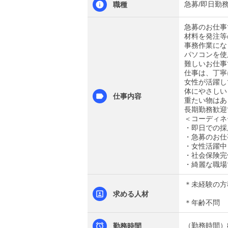
急募/即日勤
職種
急募のお仕事
材料を発注等
事務作業にな
パソコンを使
難しいお仕事
仕事は、丁寧
女性が活躍し
体にやさしい
仕事内容
重たい物はあ
長期勤務歓迎
＜コーディネ
・即日での採
・急募のお仕
・女性活躍中
・社会保険完
・綺麗な職場
＊未経験の方
求める人材
＊年齢不問
（勤務時間）8
勤務時間