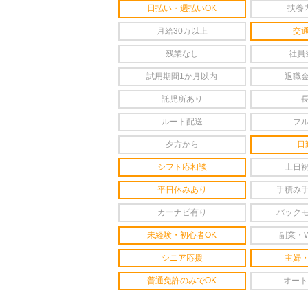
日払い・週払いOK
扶養
月給30万以上
交
残業なし
社員
試用期間1か月以内
退職
託児所あり
ルート配送
フ
夕方から
日
シフト応相談
土日
平日休みあり
手積み
カーナビ有り
バック
未経験・初心者OK
副業・
シニア応援
主婦
普通免許のみでOK
オート