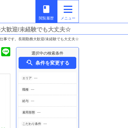
book
閲覧履歴
メニュー
大歓迎/未経験でも大丈夫☆
仕事です。長期勤務大歓迎/未経験でも大丈夫☆
選択中の検索条件

条件を変更する
---
エリア
---
職種
---
給与
---
雇用形態
---
こだわり条件