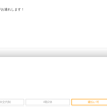
がお連れします！
2休交代制
4勤2休
週払い可