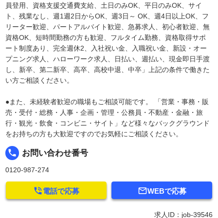
員登用、資格支援交通費支給、土日のみOK、平日のみOK、サイ
ト、残業なし、週1週2日からOK、週3日～ OK、週4日以上OK、フ
リーター歓迎、パートアルバイト歓迎、急募求人、初心者歓迎、無
資格OK、短時間勤務の方も歓迎、フルタイム勤務、資格取得サポ
ート制度あり、完全週休2、入社祝い金、入職祝い金、新設・オー
プニング求人、ハローワーク求人、日払い、週払い、現金即日手渡
し、新卒、第二新卒、高卒、高校中退、中卒」上記の条件で働きた
い方ご相談ください。
●また、未経験者歓迎の職場もご相談可能です。 「営業・事務・販
売・受付・総務・人事・企画・管理・公務員・不動産・金融・旅
行・観光・飲食・コンビニ・サイト」など様々なバックグラウンド
をお持ちの方も大歓迎ですのでお気軽にご相談ください。
local_phone
お問い合わせ番号
0120-987-274


電話で応募
WEBで応募
求人ID：job-39546