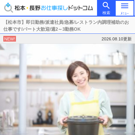

menu
検索
ﾒﾆｭｰ
【松本市】即日勤務/派遣社員/急募/レストラン内調理補助のお
仕事です/パート大歓迎/週2～3勤務OK
NEW!
2026.08.10更新