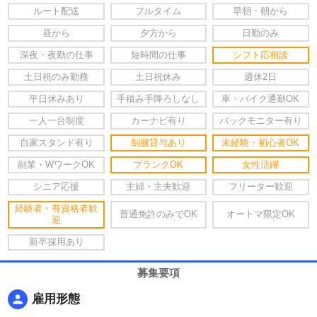
ルート配送
フルタイム
早朝・朝から
昼から
夕方から
日勤のみ
深夜・夜勤の仕事
短時間の仕事
シフト応相談
土日祝のみ勤務
土日祝休み
週休2日
平日休みあり
手積み手降ろしなし
車・バイク通勤OK
一人一台制度
カーナビ有り
バックモニター有り
自家スタンド有り
制服貸与あり
未経験・初心者OK
副業・WワークOK
ブランクOK
女性活躍
シニア応援
主婦・主夫歓迎
フリーター歓迎
経験者・有資格者歓
普通免許のみでOK
オートマ限定OK
迎
新卒採用あり
募集要項
person
雇用形態