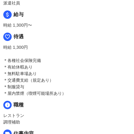
派遣社員
attach_money
給与
時給 1,300円〜
favorite_border
待遇
時給 1,300円
＊各種社会保険完備
＊有給休暇あり
＊無料駐車場あり
＊交通費支給（規定あり）
＊制服貸与
＊屋内禁煙（喫煙可能場所あり）
info
職種
レストラン
調理補助
label
仕事内容