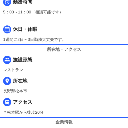

勤務時間
5：00～11：00（相談可能です）
calendar_today
休日・休暇
1週間に2日～3日勤務大丈夫です。
所在地・アクセス
people
施設形態
レストラン
place
所在地
長野県松本市

アクセス
＊松本駅から徒歩20分
企業情報