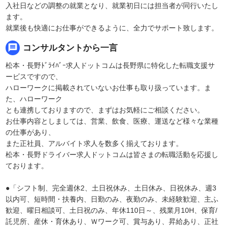
入社日などの調整の就業となり、就業初日には担当者が同行いたし
ます。
就業後も快適にお仕事ができるように、全力でサポート致します。
message
コンサルタントから一言
松本・長野ﾄﾞﾗｲﾊﾞｰ求人ドットコムは長野県に特化した転職支援サ
ービスですので、
ハローワークに掲載されていないお仕事も取り扱っています。ま
た、ハローワーク
とも連携しておりますので、まずはお気軽にご相談ください。
お仕事内容としましては、営業、飲食、医療、運送など様々な業種
の仕事があり、
また正社員、アルバイト求人を数多く揃えております。
松本・長野ドライバー求人ドットコムは皆さまの転職活動を応援し
ております。
●「シフト制、完全週休2、土日祝休み、土日休み、日祝休み、週3
以内可、短時間・扶養内、日勤のみ、夜勤のみ、未経験歓迎、主ふ
歓迎、曜日相談可、土日祝のみ、年休110日～、残業月10H、保育/
託児所、産休・育休あり、Ｗワーク可、賞与あり、昇給あり、正社