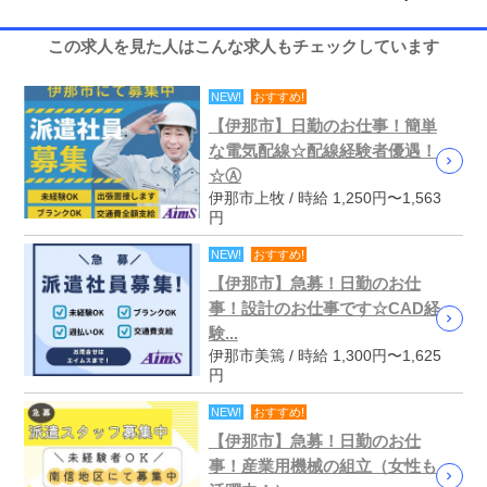
この求人を見た人はこんな求人もチェックしています
NEW!
おすすめ!
【伊那市】日勤のお仕事！簡単
な電気配線☆配線経験者優遇！
☆Ⓐ
伊那市上牧 / 時給 1,250円〜1,563
円
NEW!
おすすめ!
【伊那市】急募！日勤のお仕
事！設計のお仕事です☆CAD経
験...
伊那市美篶 / 時給 1,300円〜1,625
円
NEW!
おすすめ!
【伊那市】急募！日勤のお仕
事！産業用機械の組立（女性も