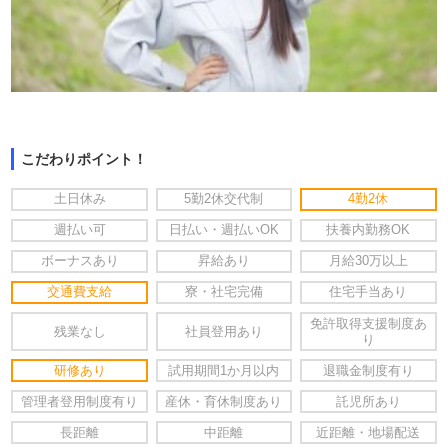
こだわりポイント！
土日休み
5勤2休交代制
4勤2休
週払い可
日払い・週払いOK
扶養内勤務OK
ボーナスあり
昇給あり
月給30万以上
交通費支給
寮・社宅完備
住宅手当あり
免許取得支援制度あ
残業なし
社員登用あり
り
研修あり
試用期間1か月以内
退職金制度有り
管理者登用制度有り
産休・育休制度あり
託児所あり
長距離
中距離
近距離・地場配送