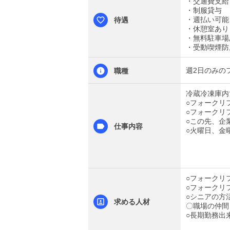
・交通費支給
・制服貸与
・週払い可能
待遇
・休憩室あり
・無料駐車場
・受動喫煙防
週2日のみの
職種
冷蔵冷凍庫内
○フォークリ
○フォークリ
○この先、企
仕事内容
○火曜日、金
○フォークリ
○フォークリ
○シニアの方
求める人材
〇職場の仲間
○長期勤務出