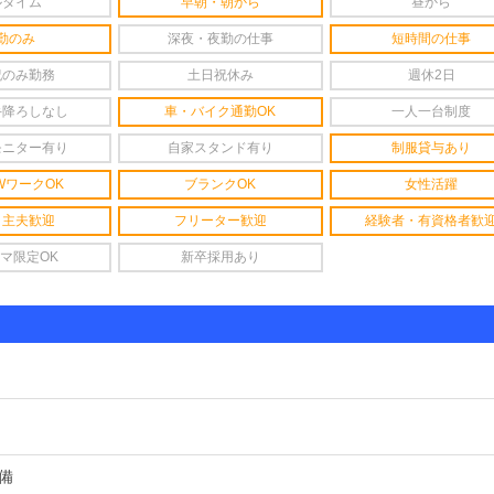
ルタイム
早朝・朝から
昼から
勤のみ
深夜・夜勤の仕事
短時間の仕事
祝のみ勤務
土日祝休み
週休2日
手降ろしなし
車・バイク通勤OK
一人一台制度
モニター有り
自家スタンド有り
制服貸与あり
WワークOK
ブランクOK
女性活躍
・主夫歓迎
フリーター歓迎
経験者・有資格者歓
マ限定OK
新卒採用あり
備