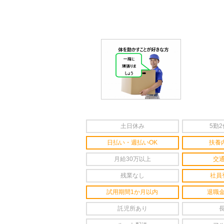
土日休み
5勤
日払い・週払いOK
扶養
月給30万以上
交
残業なし
社員
試用期間1か月以内
退職
託児所あり