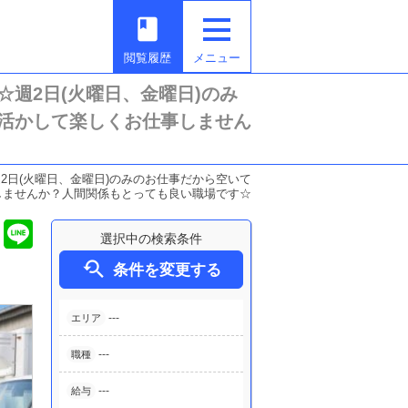
book
閲覧履歴
メニュー
週2日(火曜日、金曜日)のみ
活かして楽しくお仕事しません
日(火曜日、金曜日)のみのお仕事だから空いて
しませんか？人間関係もとっても良い職場です☆
選択中の検索条件

条件を変更する
---
エリア
---
職種
---
給与