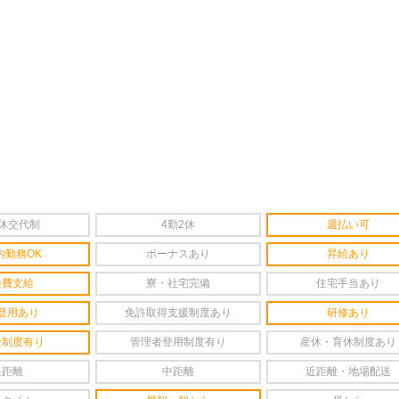
2休交代制
4勤2休
週払い可
内勤務OK
ボーナスあり
昇給あり
通費支給
寮・社宅完備
住宅手当あり
登用あり
免許取得支援制度あり
研修あり
金制度有り
管理者登用制度有り
産休・育休制度あり
長距離
中距離
近距離・地場配送