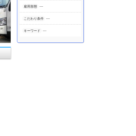
---
雇用形態
---
こだわり条件
---
キーワード