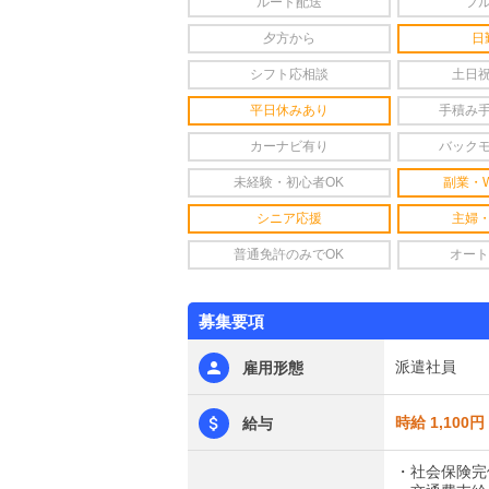
ルート配送
フ
夕方から
日
シフト応相談
土日
平日休みあり
手積み
カーナビ有り
バック
未経験・初心者OK
副業・
シニア応援
主婦
普通免許のみでOK
オート
募集要項
派遣社員
雇用形態
時給 1,100円
給与
・社会保険完