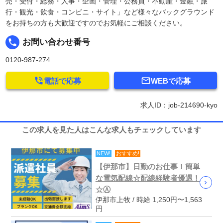
売・受付・総務・人事・企画・管理・公務員・不動産・金融・旅
行・観光・飲食・コンビニ・サイト」など様々なバックグラウンド
をお持ちの方も大歓迎ですのでお気軽にご相談ください。
local_phone
お問い合わせ番号
0120-987-274


電話で応募
WEBで応募
求人ID：job-214690-kyo
この求人を見た人はこんな求人もチェックしています
NEW!
おすすめ!
【伊那市】日勤のお仕事！簡単
な電気配線☆配線経験者優遇！
☆Ⓐ
伊那市上牧 / 時給 1,250円〜1,563
円