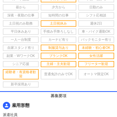
昼から
夕方から
日勤のみ
深夜・夜勤の仕事
短時間の仕事
シフト応相談
土日祝のみ勤務
土日祝休み
週休2日
平日休みあり
手積み手降ろしなし
車・バイク通勤OK
一人一台制度
カーナビ有り
バックモニター有り
自家スタンド有り
制服貸与あり
未経験・初心者OK
副業・WワークOK
ブランクOK
女性活躍
シニア応援
主婦・主夫歓迎
フリーター歓迎
経験者・有資格者歓
普通免許のみでOK
オートマ限定OK
迎
新卒採用あり
募集要項
person
雇用形態
派遣社員