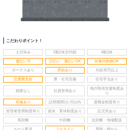
こだわりポイント！
土日休み
5勤2休交代制
4勤2休
週払い可
日払い・週払いOK
扶養内勤務OK
ボーナスあり
昇給あり
月給30万以上
交通費支給
寮・社宅完備
住宅手当あり
免許取得支援制度あ
残業なし
社員登用あり
り
研修あり
試用期間1か月以内
退職金制度有り
管理者登用制度有り
産休・育休制度あり
託児所あり
長距離
中距離
近距離・地場配送
ルート配送
フルタイム
早朝・朝から