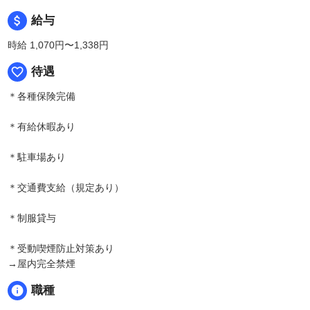
attach_money
給与
時給 1,070円〜1,338円
favorite_border
待遇
＊各種保険完備
＊有給休暇あり
＊駐車場あり
＊交通費支給（規定あり）
＊制服貸与
＊受動喫煙防止対策あり
→屋内完全禁煙
info
職種