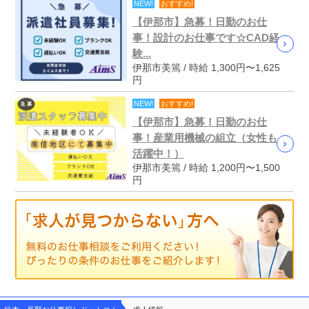
NEW!
おすすめ!
【伊那市】急募！日勤のお仕
事！設計のお仕事です☆CAD経
験...
伊那市美篶 / 時給 1,300円〜1,625
円
NEW!
おすすめ!
【伊那市】急募！日勤のお仕
事！産業用機械の組立（女性も
活躍中！）
伊那市美篶 / 時給 1,200円〜1,500
円