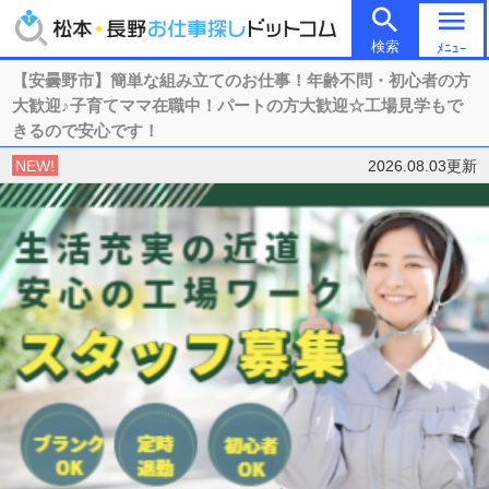

menu
検索
ﾒﾆｭｰ
【安曇野市】簡単な組み立てのお仕事！年齢不問・初心者の方
大歓迎♪子育てママ在職中！パートの方大歓迎☆工場見学もで
きるので安心です！
NEW!
2026.08.03更新