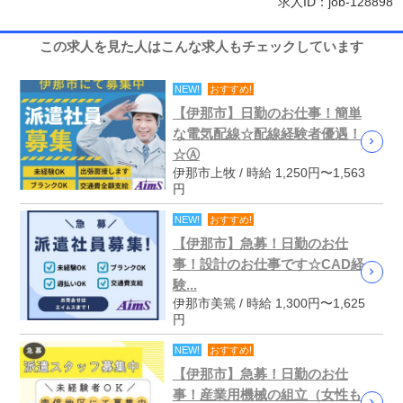
求人ID：job-128898
この求人を見た人はこんな求人もチェックしています
NEW!
おすすめ!
【伊那市】日勤のお仕事！簡単
な電気配線☆配線経験者優遇！
☆Ⓐ
伊那市上牧 / 時給 1,250円〜1,563
円
NEW!
おすすめ!
【伊那市】急募！日勤のお仕
事！設計のお仕事です☆CAD経
験...
伊那市美篶 / 時給 1,300円〜1,625
円
NEW!
おすすめ!
【伊那市】急募！日勤のお仕
事！産業用機械の組立（女性も