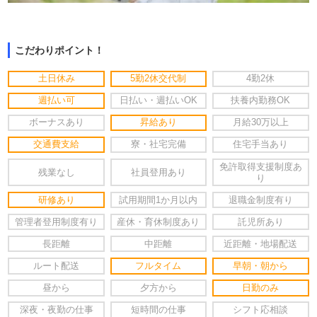
こだわりポイント！
土日休み
5勤2休交代制
4勤2休
週払い可
日払い・週払いOK
扶養内勤務OK
ボーナスあり
昇給あり
月給30万以上
交通費支給
寮・社宅完備
住宅手当あり
免許取得支援制度あ
残業なし
社員登用あり
り
研修あり
試用期間1か月以内
退職金制度有り
管理者登用制度有り
産休・育休制度あり
託児所あり
長距離
中距離
近距離・地場配送
ルート配送
フルタイム
早朝・朝から
昼から
夕方から
日勤のみ
深夜・夜勤の仕事
短時間の仕事
シフト応相談