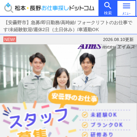

menu
検索
ﾒﾆｭｰ
【安曇野市】急募/即日勤務/高時給/ フォークリフトのお仕事で
す/未経験歓迎/週休2日（土日休み）/車通勤OK
NEW!
2026.08.10更新