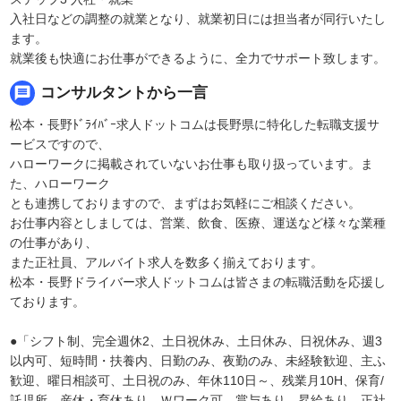
入社日などの調整の就業となり、就業初日には担当者が同行いたし
ます。
就業後も快適にお仕事ができるように、全力でサポート致します。
message
コンサルタントから一言
松本・長野ﾄﾞﾗｲﾊﾞｰ求人ドットコムは長野県に特化した転職支援サ
ービスですので、
ハローワークに掲載されていないお仕事も取り扱っています。ま
た、ハローワーク
とも連携しておりますので、まずはお気軽にご相談ください。
お仕事内容としましては、営業、飲食、医療、運送など様々な業種
の仕事があり、
また正社員、アルバイト求人を数多く揃えております。
松本・長野ドライバー求人ドットコムは皆さまの転職活動を応援し
ております。
●「シフト制、完全週休2、土日祝休み、土日休み、日祝休み、週3
以内可、短時間・扶養内、日勤のみ、夜勤のみ、未経験歓迎、主ふ
歓迎、曜日相談可、土日祝のみ、年休110日～、残業月10H、保育/
託児所、産休・育休あり、Ｗワーク可、賞与あり、昇給あり、正社