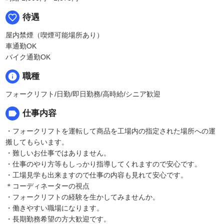
favorite_border
待遇
屋内禁煙（喫煙可能場所あり）
車通勤OK
バイク通勤OK
info
職種
フォークリフト/日勤/即日勤務/高時給/シニア歓迎
label
仕事内容
・フォークリフトを運転して商品を工場内の指定された場所への運
搬してもらいます。
・難しいお仕事ではありません。
・仕事のやり方等もしっかり指導してくれますので安心です。
・工場見学も出来ますので仕事の内容も見れて安心です。
＊コーディネーターの視点
・フォークリフトの経験を生かしてみませんか。
・働きやすい職場になります。
・長期勤務希望の方大歓迎です。