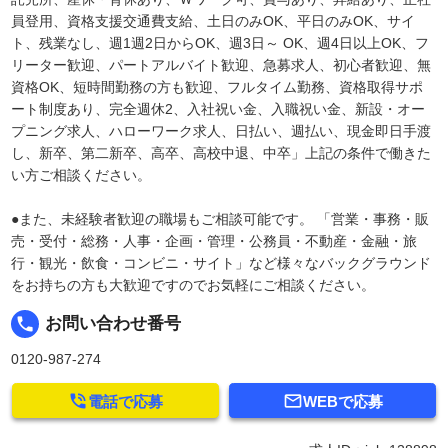
員登用、資格支援交通費支給、土日のみOK、平日のみOK、サイ
ト、残業なし、週1週2日からOK、週3日～ OK、週4日以上OK、フ
リーター歓迎、パートアルバイト歓迎、急募求人、初心者歓迎、無
資格OK、短時間勤務の方も歓迎、フルタイム勤務、資格取得サポ
ート制度あり、完全週休2、入社祝い金、入職祝い金、新設・オー
プニング求人、ハローワーク求人、日払い、週払い、現金即日手渡
し、新卒、第二新卒、高卒、高校中退、中卒」上記の条件で働きた
い方ご相談ください。
●また、未経験者歓迎の職場もご相談可能です。 「営業・事務・販
売・受付・総務・人事・企画・管理・公務員・不動産・金融・旅
行・観光・飲食・コンビニ・サイト」など様々なバックグラウンド
をお持ちの方も大歓迎ですのでお気軽にご相談ください。
local_phone
お問い合わせ番号
0120-987-274


電話で応募
WEBで応募