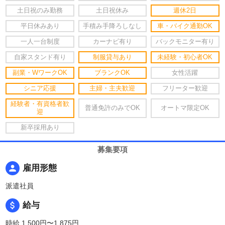
土日祝のみ勤務
土日祝休み
週休2日
平日休みあり
手積み手降ろしなし
車・バイク通勤OK
一人一台制度
カーナビ有り
バックモニター有り
自家スタンド有り
制服貸与あり
未経験・初心者OK
副業・WワークOK
ブランクOK
女性活躍
シニア応援
主婦・主夫歓迎
フリーター歓迎
経験者・有資格者歓
普通免許のみでOK
オートマ限定OK
迎
新卒採用あり
募集要項
person
雇用形態
派遣社員
attach_money
給与
時給 1,500円〜1,875円