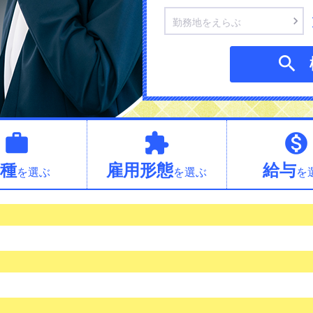

勤務地をえらぶ




種
雇用形態
給与
を選ぶ
を選ぶ
を