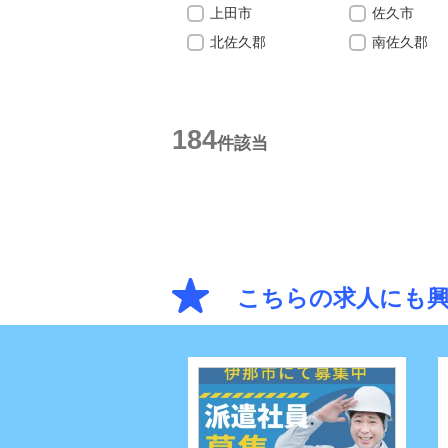
上田市
佐久市
北佐久郡
南佐久郡
184
件該当
こちらの求人にも