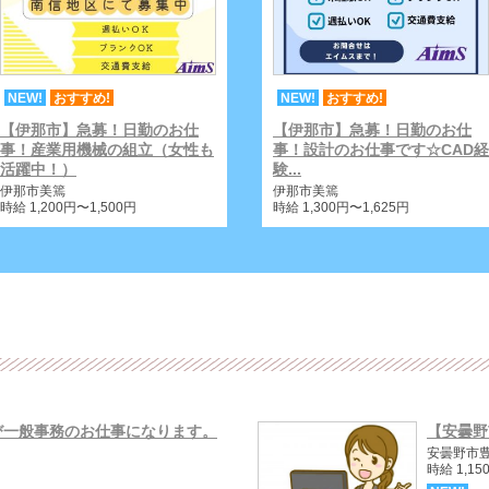
NEW!
おすすめ!
NEW!
おすすめ!
【伊那市】急募！日勤のお仕
【伊那市】急募！日勤のお仕
事！産業用機械の組立（女性も
事！設計のお仕事です☆CAD経
活躍中！）
験...
伊那市美篶
伊那市美篶
時給 1,200円〜1,500円
時給 1,300円〜1,625円
び一般事務のお仕事になります。
【安曇野
安曇野市
時給 1,1