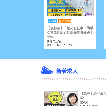
NEW!
おすすめ!
【伊那市】日勤のお仕事！簡単
な電気配線☆配線経験者優遇！
☆Ⓐ
伊那市上牧
時給 1,250円〜1,563円
新着求人
【急募】経理及
Ⓦ
豊橋市
時給 1,400円〜