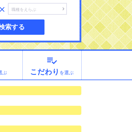


職種をえらぶ
検索する

こだわり
選ぶ
を選ぶ