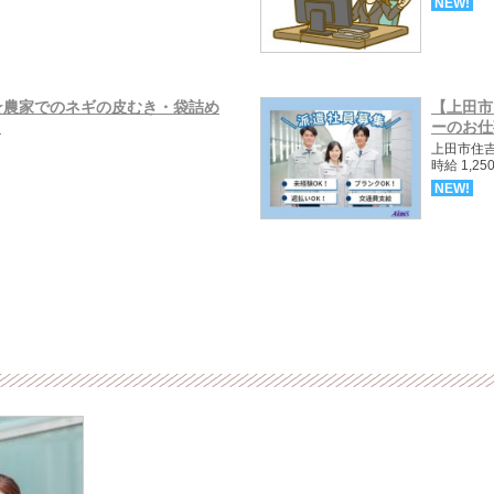
NEW!
☆農家でのネギの皮むき・袋詰め
【上田市
.
ーのお仕事
上田市住
時給 1,25
NEW!