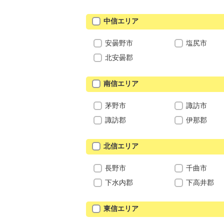
中信エリア
安曇野市
塩尻市
北安曇郡
南信エリア
茅野市
諏訪市
諏訪郡
伊那郡
北信エリア
長野市
千曲市
下水内郡
下高井郡
東信エリア