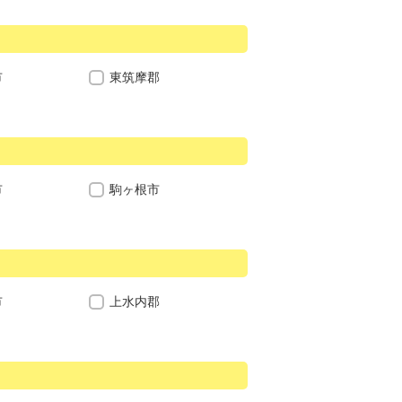
市
東筑摩郡
市
駒ヶ根市
市
上水内郡