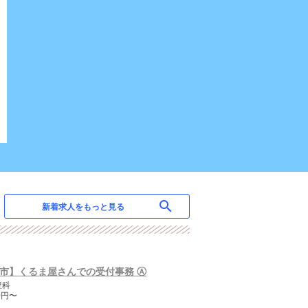
search
新着求人をもっと見る
市】くるま屋さんでの受付事務 Ⓐ
豊科
50円〜