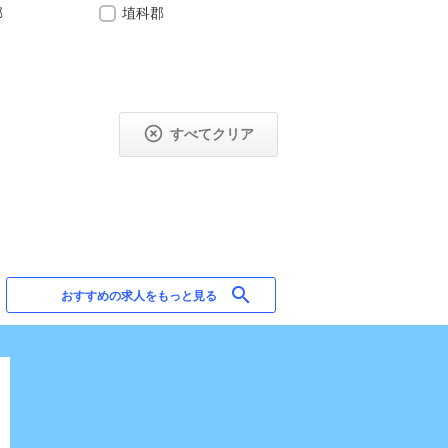
郡
埴科郡

すべてクリア
search
おすすめの求人をもっと見る