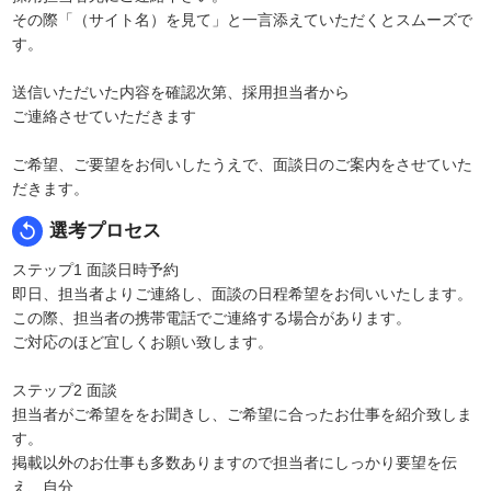
その際「（サイト名）を見て」と一言添えていただくとスムーズで
す。
送信いただいた内容を確認次第、採用担当者から
ご連絡させていただきます
ご希望、ご要望をお伺いしたうえで、面談日のご案内をさせていた
だきます。
replay
選考プロセス
ステップ1 面談日時予約
即日、担当者よりご連絡し、面談の日程希望をお伺いいたします。
この際、担当者の携帯電話でご連絡する場合があります。
ご対応のほど宜しくお願い致します。
ステップ2 面談
担当者がご希望ををお聞きし、ご希望に合ったお仕事を紹介致しま
す。
掲載以外のお仕事も多数ありますので担当者にしっかり要望を伝
え、自分