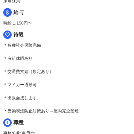
派遣社員
attach_money
給与
時給 1,150円〜
favorite_border
待遇
＊各種社会保険完備
＊有給休暇あり
＊交通費支給（規定あり）
＊マイカー通勤可
＊出張面接します。
＊受動喫煙防止対策あり→屋内完全禁煙
info
職種
事務/自動車/受付