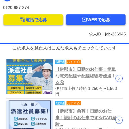
0120-987-274


電話で応募
WEBで応募
求人ID：job-236945
この求人を見た人はこんな求人もチェックしています
NEW!
おすすめ!
【伊那市】日勤のお仕事！簡単
な電気配線☆配線経験者優遇！
☆Ⓐ
伊那市上牧 / 時給 1,250円〜1,563
円
NEW!
おすすめ!
【伊那市】急募！日勤のお仕
事！設計のお仕事です☆CAD経
験...