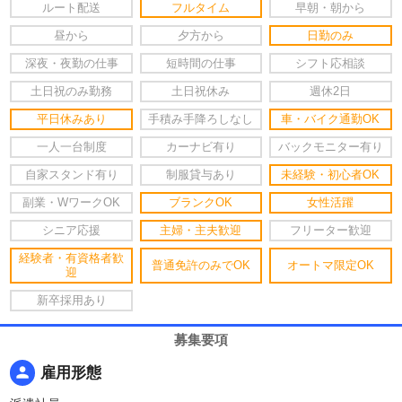
ルート配送
フルタイム
早朝・朝から
昼から
夕方から
日勤のみ
深夜・夜勤の仕事
短時間の仕事
シフト応相談
土日祝のみ勤務
土日祝休み
週休2日
平日休みあり
手積み手降ろしなし
車・バイク通勤OK
一人一台制度
カーナビ有り
バックモニター有り
自家スタンド有り
制服貸与あり
未経験・初心者OK
副業・WワークOK
ブランクOK
女性活躍
シニア応援
主婦・主夫歓迎
フリーター歓迎
経験者・有資格者歓
普通免許のみでOK
オートマ限定OK
迎
新卒採用あり
募集要項
person
雇用形態