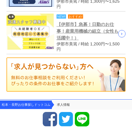
伊那市美篶 / 時給 1,300円〜1,625
円
NEW!
おすすめ!
【伊那市】急募！日勤のお仕
事！産業用機械の組立（女性も
活躍中！）
伊那市美篶 / 時給 1,200円〜1,500
円
松本・長野お仕事探しドットコム
求人情報