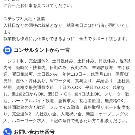
に合ったお仕事を見つけてください。
ステップ3 入社・就業
入社日などの調整の就業となり、就業初日には担当者が同行いたし
ます。
就業後も快適にお仕事ができるように、全力でサポート致します。
message
コンサルタントから一言
「シフト制、完全週休2、土日祝休み、土日休み、日祝休み、週3以
内可、短時間・扶養内、日勤のみ、夜勤のみ、未経験歓迎、主ふ歓
迎、曜日相談可、土日祝のみ、年休110日～、残業月10H、保育/託
児所、産休・育休あり、Ｗワーク可、賞与あり、昇給あり、正社員
登用、資格支援交通費支給、土日のみOK、平日のみOK、残業な
し、週1週2日からOK、週3日～ OK、週4日以上OK、フリーター歓
迎、パートアルバイト歓迎、急募求人、初心者歓迎、無資格OK、
短時間勤務の方も歓迎、フルタイム勤務、資格取得サポート制度あ
り、完全週休2、入社祝い金、入職祝い金、新設・オープニング求
人、ハローワーク求人」上記の条件で働きたい方ご相談ください。
local_phone
お問い合わせ番号