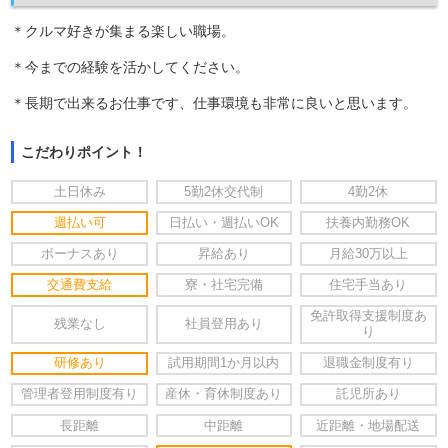
＊クルマ好きが集まる楽しい職場。
＊今までの経験を活かしてください。
＊長期で出来るお仕事です、仕事環境も非常に良いと思います。
こだわりポイント！
土日休み
5勤2休交代制
4勤2休
週払い可
日払い・週払いOK
扶養内勤務OK
ボーナスあり
昇給あり
月給30万以上
交通費支給
寮・社宅完備
住宅手当あり
免許取得支援制度あ
残業なし
社員登用あり
り
研修あり
試用期間1か月以内
退職金制度有り
管理者登用制度有り
産休・育休制度あり
託児所あり
長距離
中距離
近距離・地場配送