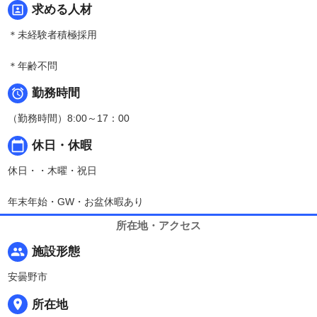
portrait
求める人材
＊未経験者積極採用
＊年齢不問

勤務時間
（勤務時間）8:00～17：00
calendar_today
休日・休暇
休日・・木曜・祝日
年末年始・GW・お盆休暇あり
所在地・アクセス
people
施設形態
安曇野市
place
所在地