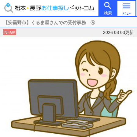

menu
検索
ﾒﾆｭｰ
【安曇野市】くるま屋さんでの受付事務 Ⓐ
NEW!
2026.08.03更新